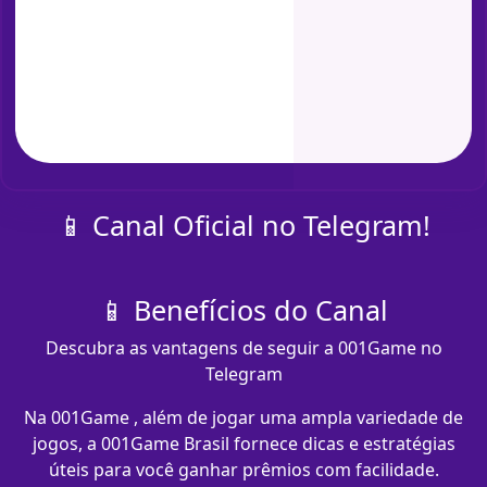
📱 Canal Oficial no Telegram!
📱 Benefícios do Canal
Descubra as vantagens de seguir a 001Game no
Telegram
Na 001Game , além de jogar uma ampla variedade de
jogos, a 001Game Brasil fornece dicas e estratégias
úteis para você ganhar prêmios com facilidade.