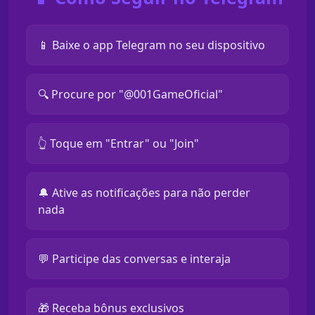
📱 Baixe o app Telegram no seu dispositivo
🔍 Procure por "@001GameOficial"
👆 Toque em "Entrar" ou "Join"
🔔 Ative as notificações para não perder
nada
💬 Participe das conversas e interaja
🎁 Receba bônus exclusivos