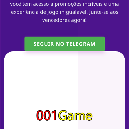
você tem acesso a promoções incríveis e uma
experiência de jogo inigualável. Junte-se aos
vencedores agora!
SEGUIR NO TELEGRAM