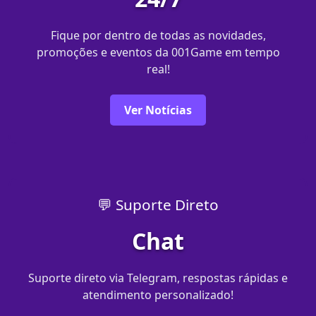
Fique por dentro de todas as novidades,
promoções e eventos da 001Game em tempo
real!
Ver Notícias
💬 Suporte Direto
Chat
Suporte direto via Telegram, respostas rápidas e
atendimento personalizado!