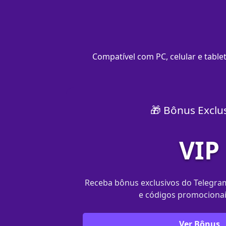
Compatível com PC, celular e tablet
🎁 Bônus Exclu
VIP
Receba bônus exclusivos do Telegra
e códigos promocionai
Ver Bônus