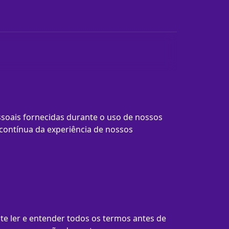
ssoais fornecidas durante o uso de nossos
 contínua da experiência de nossos
te ler e entender todos os termos antes de