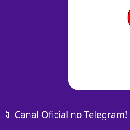
📱 Canal Oficial no Telegram!