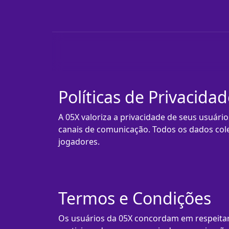
Políticas de Privacida
A 05X valoriza a privacidade de seus usuár
canais de comunicação. Todos os dados cole
jogadores.
Termos e Condições
Os usuários da 05X concordam em respeitar 