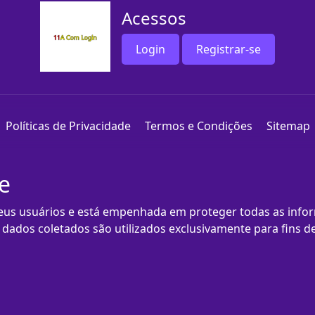
Acessos
Login
Registrar-se
Políticas de Privacidade
Termos e Condições
Sitemap
de
seus usuários e está empenhada em proteger todas as info
dados coletados são utilizados exclusivamente para fins d