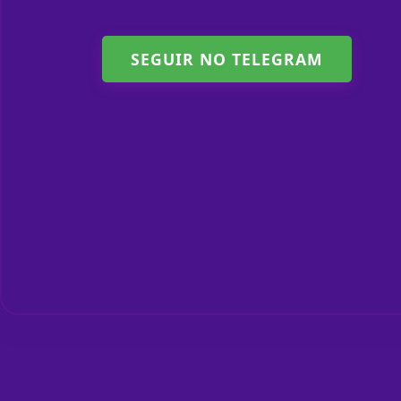
SEGUIR NO TELEGRAM