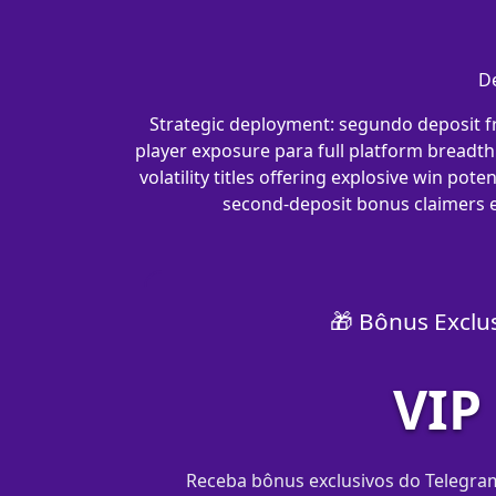
De
Strategic deployment: segundo deposit f
player exposure para full platform breadt
volatility titles offering explosive win po
second-deposit bonus claimers ex
🎁 Bônus Exclu
VIP
Receba bônus exclusivos do Telegra