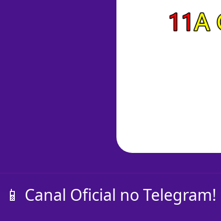
📱 Canal Oficial no Telegram!