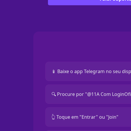
📱 Baixe o app Telegram no seu disp
🔍 Procure por "@11A Com LoginOfic
👆 Toque em "Entrar" ou "Join"