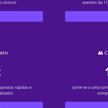
s únicos!
eventos da 11
reto
👥 
t
espostas rápidas e
Junte-se a uma com
lizado!
compa
e