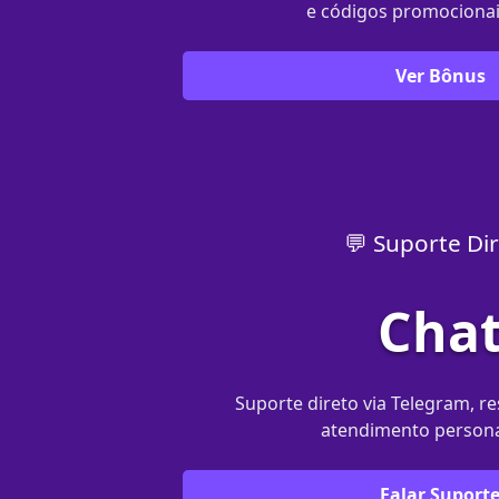
e códigos promocionai
Ver Bônus
💬 Suporte Di
Cha
Suporte direto via Telegram, r
atendimento persona
Falar Suport