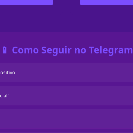
📱 Como Seguir no Telegram
ositivo
ial"