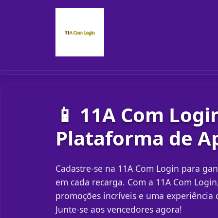
📱 11A Com Logi
Plataforma de A
Cadastre-se na 11A Com Login para gan
em cada recarga. Com a 11A Com Login,
promoções incríveis e uma experiência d
Junte-se aos vencedores agora!