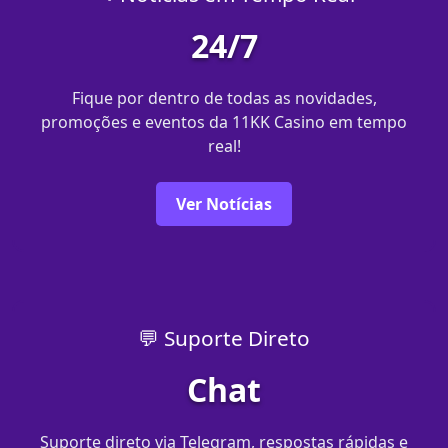
24/7
Fique por dentro de todas as novidades,
promoções e eventos da 11KK Casino em tempo
real!
Ver Notícias
💬 Suporte Direto
Chat
Suporte direto via Telegram, respostas rápidas e