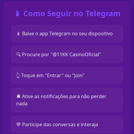
📱 Como Seguir no Telegram
📱 Baixe o app Telegram no seu dispositivo
🔍 Procure por "@11KK CasinoOficial"
👆 Toque em "Entrar" ou "Join"
🔔 Ative as notificações para não perder
nada
💬 Participe das conversas e interaja