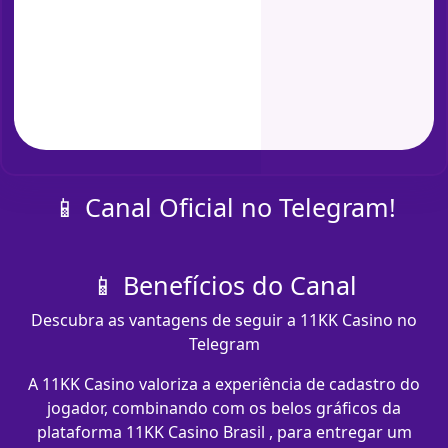
📱 Canal Oficial no Telegram!
📱 Benefícios do Canal
Descubra as vantagens de seguir a 11KK Casino no
Telegram
A 11KK Casino valoriza a experiência de cadastro do
jogador, combinando com os belos gráficos da
plataforma 11KK Casino Brasil , para entregar um