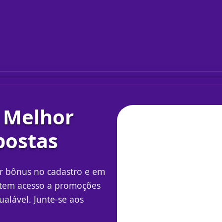
 Melhor
postas
r bônus no cadastro e em
 tem acesso a promoções
ualável. Junte-se aos