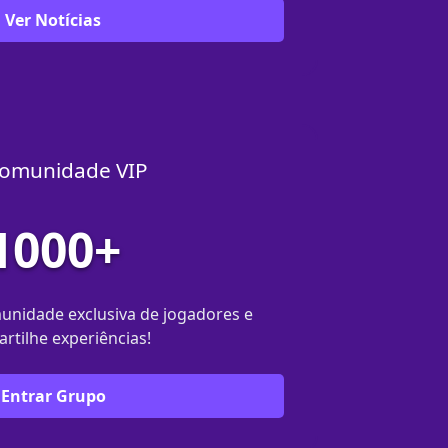
Ver Notícias
Comunidade VIP
1000+
unidade exclusiva de jogadores e
rtilhe experiências!
Entrar Grupo