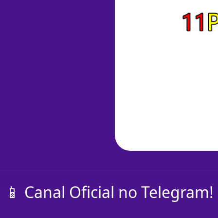
📱 Canal Oficial no Telegram!