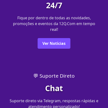
24/7
Fique por dentro de todas as novidades,
promoções e eventos da 12Q.Com em tempo
real!
Ver Notícias
💬 Suporte Direto
Chat
Suporte direto via Telegram, respostas rápidas e
atendimento personalizado!