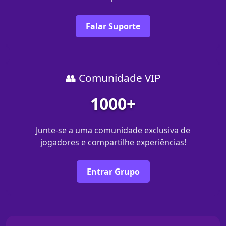
Falar Suporte
👥 Comunidade VIP
1000+
Junte-se a uma comunidade exclusiva de
jogadores e compartilhe experiências!
Entrar Grupo