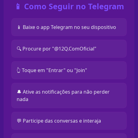
📱 Como Seguir no Telegram
📱 Baixe o app Telegram no seu dispositivo
🔍 Procure por "@12Q.ComOficial"
👆 Toque em "Entrar" ou "Join"
🔔 Ative as notificações para não perder
nada
💬 Participe das conversas e interaja