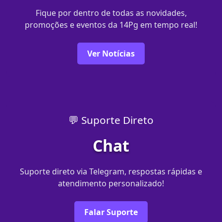
Fique por dentro de todas as novidades,
promoções e eventos da 14Pg em tempo real!
Ver Notícias
💬 Suporte Direto
Chat
Suporte direto via Telegram, respostas rápidas e
atendimento personalizado!
Falar Suporte