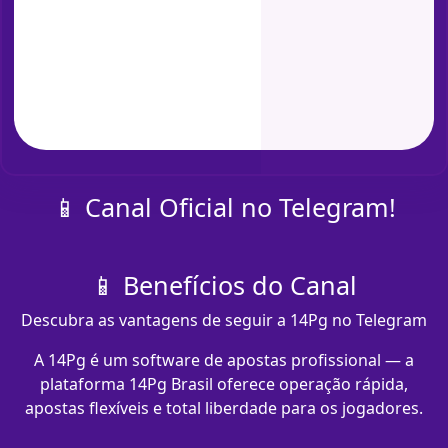
📱 Canal Oficial no Telegram!
📱 Benefícios do Canal
Descubra as vantagens de seguir a 14Pg no Telegram
A 14Pg é um software de apostas profissional — a
plataforma 14Pg Brasil oferece operação rápida,
apostas flexíveis e total liberdade para os jogadores.