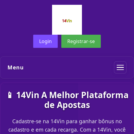
Login
Registrar-se
Menu
📱 14Vin A Melhor Plataforma
de Apostas
Cadastre-se na 14Vin para ganhar bônus no
cadastro e em cada recarga. Com a 14Vin, você