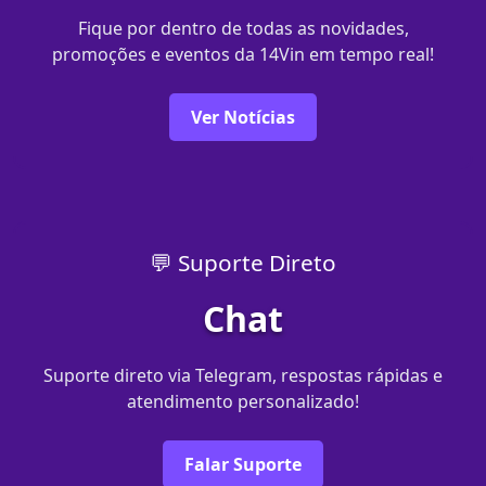
Fique por dentro de todas as novidades,
promoções e eventos da 14Vin em tempo real!
Ver Notícias
💬 Suporte Direto
Chat
Suporte direto via Telegram, respostas rápidas e
atendimento personalizado!
Falar Suporte