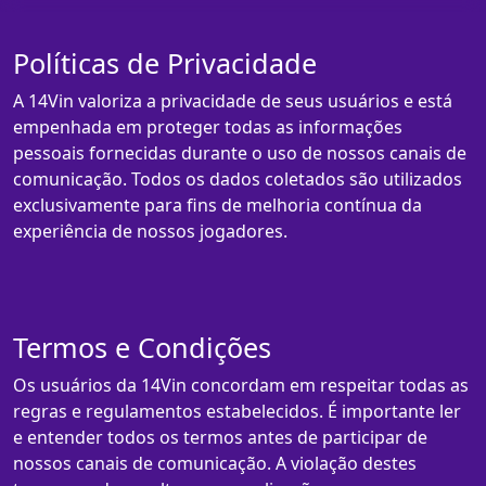
Políticas de Privacidade
A 14Vin valoriza a privacidade de seus usuários e está
empenhada em proteger todas as informações
pessoais fornecidas durante o uso de nossos canais de
comunicação. Todos os dados coletados são utilizados
exclusivamente para fins de melhoria contínua da
experiência de nossos jogadores.
Termos e Condições
Os usuários da 14Vin concordam em respeitar todas as
regras e regulamentos estabelecidos. É importante ler
e entender todos os termos antes de participar de
nossos canais de comunicação. A violação destes