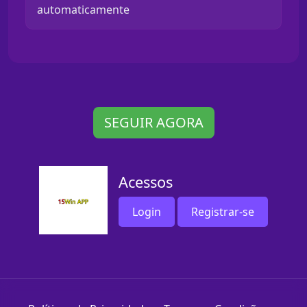
automaticamente
SEGUIR AGORA
Acessos
Login
Registrar-se