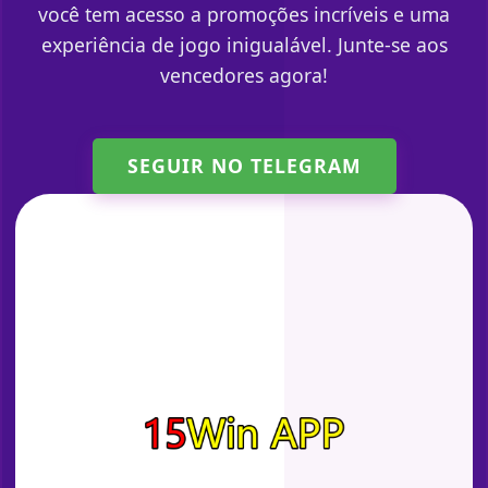
você tem acesso a promoções incríveis e uma
experiência de jogo inigualável. Junte-se aos
vencedores agora!
SEGUIR NO TELEGRAM