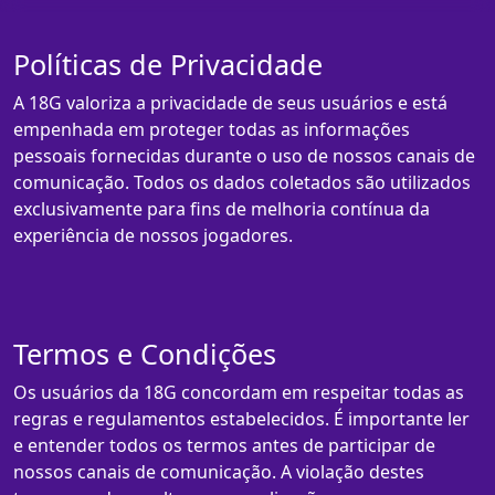
Políticas de Privacidade
A 18G valoriza a privacidade de seus usuários e está
empenhada em proteger todas as informações
pessoais fornecidas durante o uso de nossos canais de
comunicação. Todos os dados coletados são utilizados
exclusivamente para fins de melhoria contínua da
experiência de nossos jogadores.
Termos e Condições
Os usuários da 18G concordam em respeitar todas as
regras e regulamentos estabelecidos. É importante ler
e entender todos os termos antes de participar de
nossos canais de comunicação. A violação destes