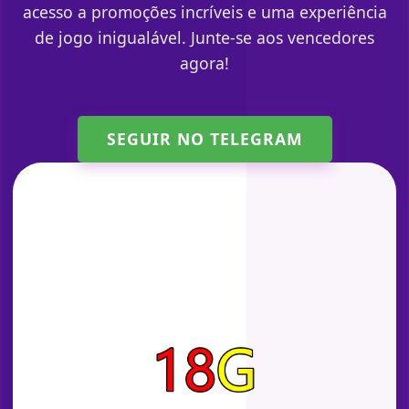
acesso a promoções incríveis e uma experiência
de jogo inigualável. Junte-se aos vencedores
agora!
SEGUIR NO TELEGRAM