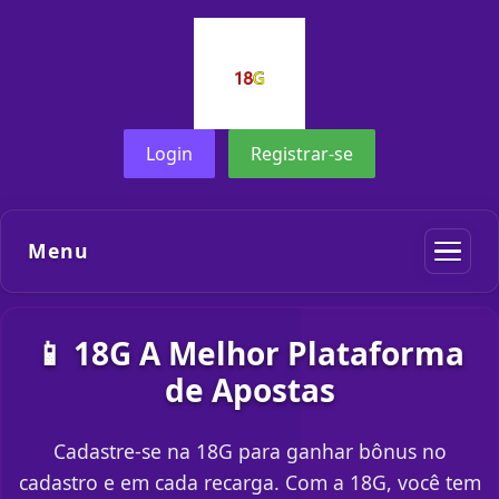
Login
Registrar-se
Menu
📱 18G A Melhor Plataforma
de Apostas
Cadastre-se na 18G para ganhar bônus no
cadastro e em cada recarga. Com a 18G, você tem