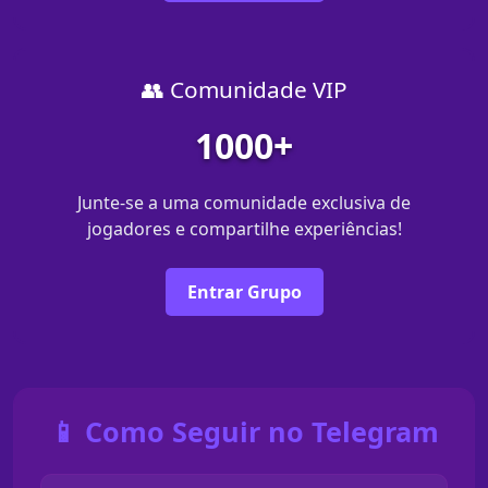
👥 Comunidade VIP
1000+
Junte-se a uma comunidade exclusiva de
jogadores e compartilhe experiências!
Entrar Grupo
📱 Como Seguir no Telegram