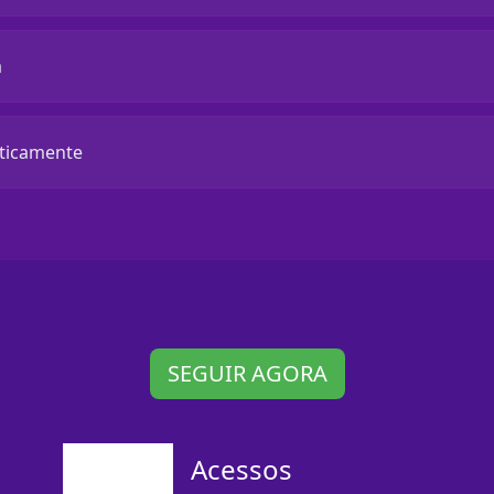
a
aticamente
SEGUIR AGORA
Acessos