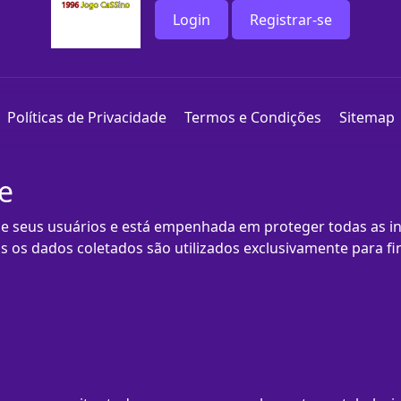
Login
Registrar-se
Políticas de Privacidade
Termos e Condições
Sitemap
de
 de seus usuários e está empenhada em proteger todas as 
 os dados coletados são utilizados exclusivamente para fi