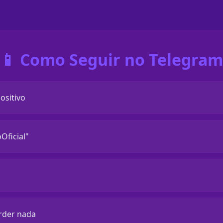
📱 Como Seguir no Telegram
ositivo
Oficial"
erder nada