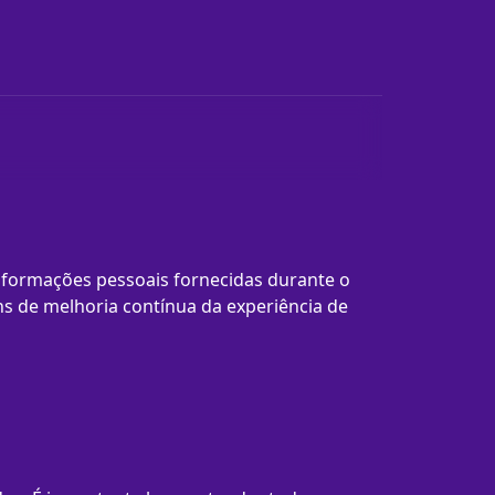
informações pessoais fornecidas durante o
ns de melhoria contínua da experiência de