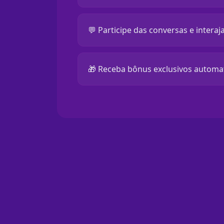
💬 Participe das conversas e interaj
🎁 Receba bônus exclusivos autom