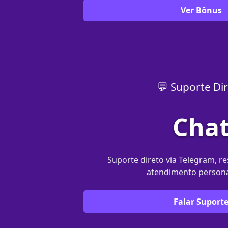
Ver Bônus
💬 Suporte Di
Cha
Suporte direto via Telegram, r
atendimento persona
Falar Suport