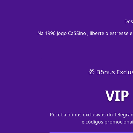
Des
Na 1996 Jogo CaSSino , liberte o estresse
🎁 Bônus Exclu
VIP
Receba bônus exclusivos do Telegra
e códigos promocionai