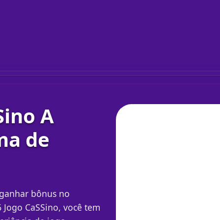
Sino A
ma de
 ganhar bônus no
6 Jogo CaSSino, você tem