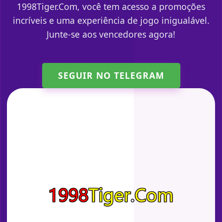
1998Tiger.Com, você tem acesso a promoções
incríveis e uma experiência de jogo inigualável.
Junte-se aos vencedores agora!
SEGUIR NO TELEGRAM