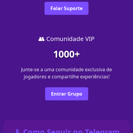
Falar Suporte
👥 Comunidade VIP
1000+
Junte-se a uma comunidade exclusiva de
jogadores e compartilhe experiências!
Entrar Grupo
📱 Como Seguir no Telegram