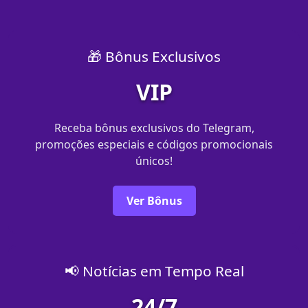
🎁 Bônus Exclusivos
VIP
Receba bônus exclusivos do Telegram,
promoções especiais e códigos promocionais
únicos!
Ver Bônus
📢 Notícias em Tempo Real
24/7