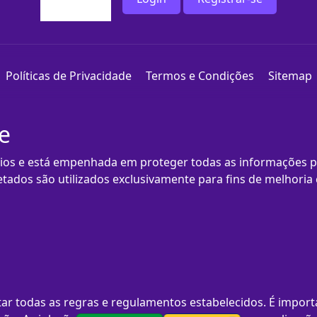
Políticas de Privacidade
Termos e Condições
Sitemap
de
ários e está empenhada em proteger todas as informações p
tados são utilizados exclusivamente para fins de melhoria
r todas as regras e regulamentos estabelecidos. É importa