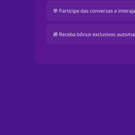
💬 Participe das conversas e interaj
🎁 Receba bônus exclusivos autom