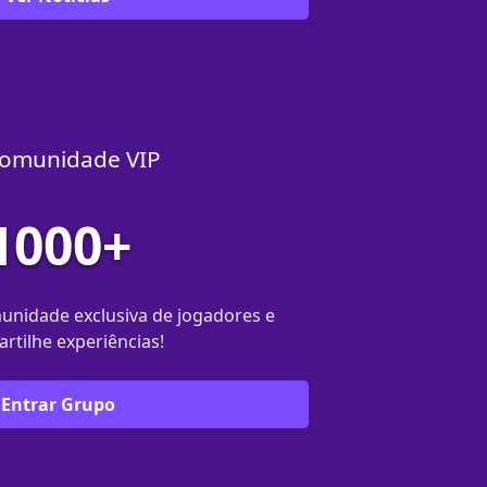
Comunidade VIP
1000+
unidade exclusiva de jogadores e
rtilhe experiências!
Entrar Grupo