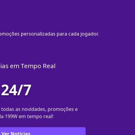
promoções personalizadas para cada jogador.
cias em Tempo Real
24/7
e todas as novidades, promoções e
da 199W em tempo real!
Ver Notícias