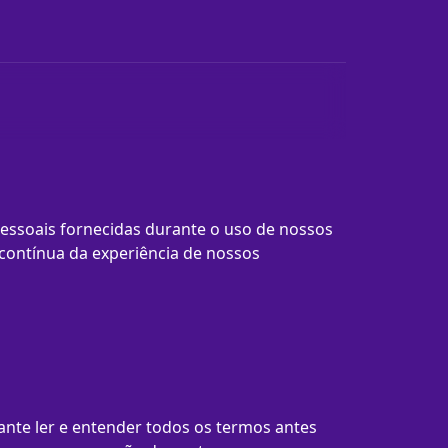
essoais fornecidas durante o uso de nossos
 contínua da experiência de nossos
nte ler e entender todos os termos antes