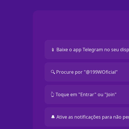
📱 Baixe o app Telegram no seu disp
🔍 Procure por "@199WOficial"
👆 Toque em "Entrar" ou "Join"
🔔 Ative as notificações para não p