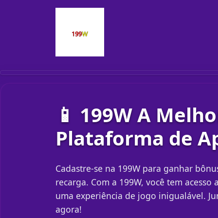
📱 199W A Melho
Plataforma de A
Cadastre-se na 199W para ganhar bônus
recarga. Com a 199W, você tem acesso a
uma experiência de jogo inigualável. J
agora!