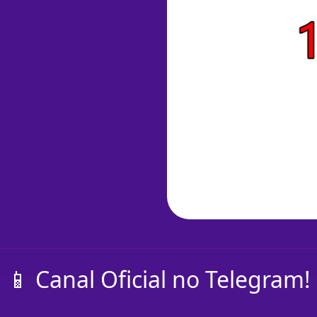
📱 Canal Oficial no Telegram!