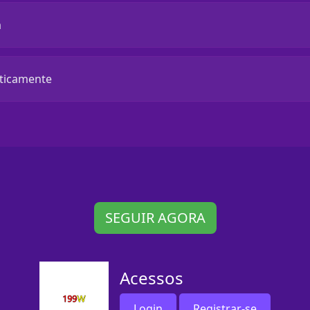
a
aticamente
SEGUIR AGORA
Acessos
Login
Registrar-se