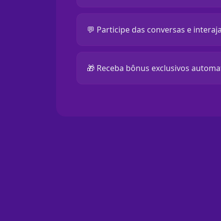
💬 Participe das conversas e interaj
🎁 Receba bônus exclusivos autom