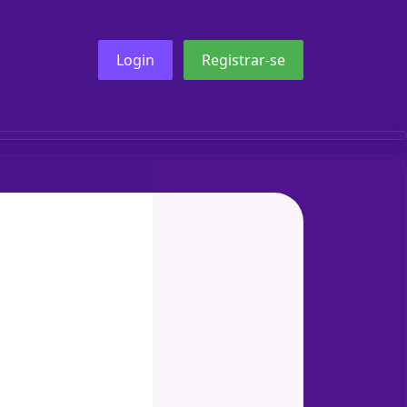
Login
Registrar-se