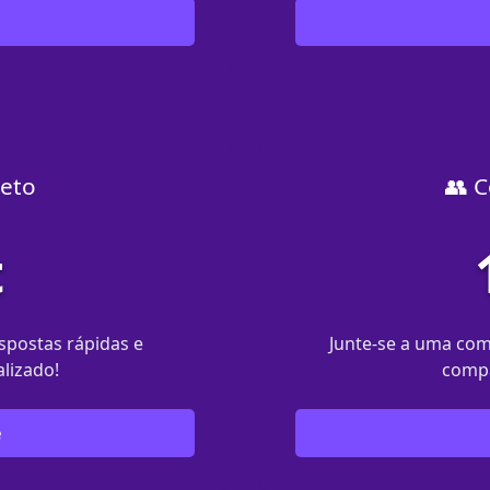
reto
👥 
t
espostas rápidas e
Junte-se a uma com
lizado!
compa
e