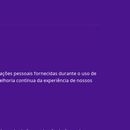
ações pessoais fornecidas durante o uso de
elhoria contínua da experiência de nossos