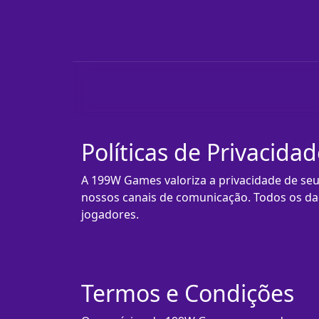
Políticas de Privacida
A 199W Games valoriza a privacidade de se
nossos canais de comunicação. Todos os dad
jogadores.
Termos e Condições