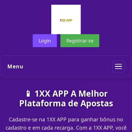
Login
Registrar-se
Menu
📱 1XX APP A Melhor
Plataforma de Apostas
Cadastre-se na 1XX APP para ganhar bônus no
cadastro e em cada recarga. Com a 1XX APP, você