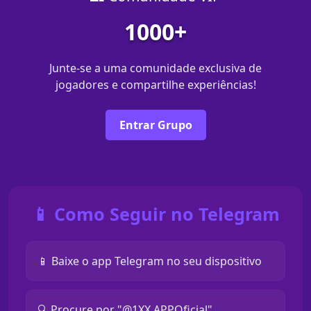
1000+
Junte-se a uma comunidade exclusiva de
jogadores e compartilhe experiências!
Entrar Grupo
📱 Como Seguir no Telegram
📱 Baixe o app Telegram no seu dispositivo
🔍 Procure por "@1XX APPOficial"