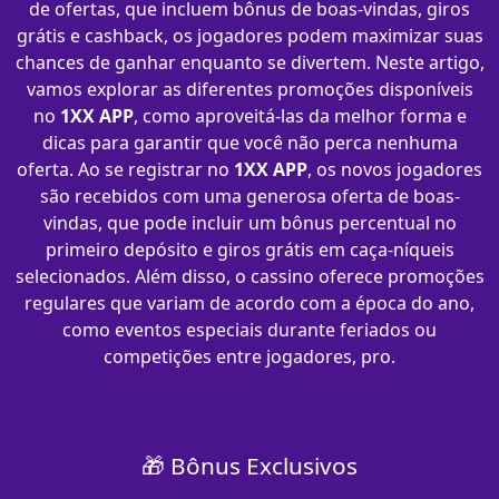
de ofertas, que incluem bônus de boas-vindas, giros
grátis e cashback, os jogadores podem maximizar suas
chances de ganhar enquanto se divertem. Neste artigo,
vamos explorar as diferentes promoções disponíveis
no
1XX APP
, como aproveitá-las da melhor forma e
dicas para garantir que você não perca nenhuma
oferta. Ao se registrar no
1XX APP
, os novos jogadores
são recebidos com uma generosa oferta de boas-
vindas, que pode incluir um bônus percentual no
primeiro depósito e giros grátis em caça-níqueis
selecionados. Além disso, o cassino oferece promoções
regulares que variam de acordo com a época do ano,
como eventos especiais durante feriados ou
competições entre jogadores, pro.
🎁 Bônus Exclusivos