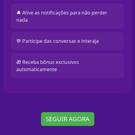
🔔 Ative as notificações para não perder
nada
💬 Participe das conversas e interaja
🎁 Receba bônus exclusivos
automaticamente
SEGUIR AGORA