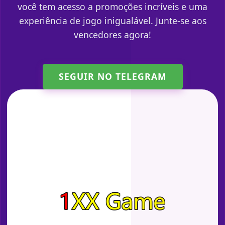
você tem acesso a promoções incríveis e uma
experiência de jogo inigualável. Junte-se aos
vencedores agora!
SEGUIR NO TELEGRAM