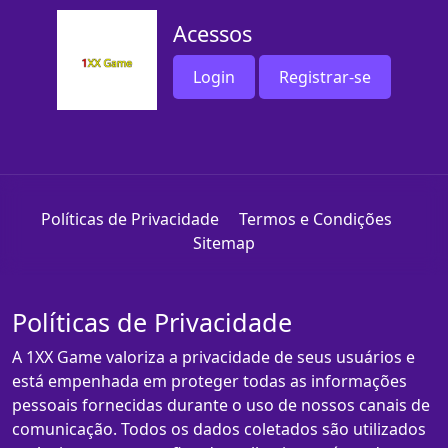
Acessos
Login
Registrar-se
Políticas de Privacidade
Termos e Condições
Sitemap
Políticas de Privacidade
A 1XX Game valoriza a privacidade de seus usuários e
está empenhada em proteger todas as informações
pessoais fornecidas durante o uso de nossos canais de
comunicação. Todos os dados coletados são utilizados