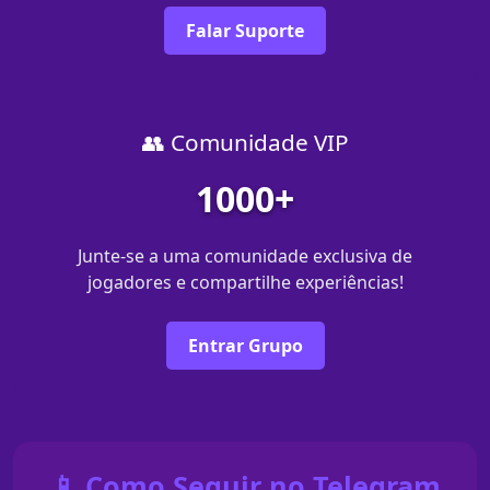
Falar Suporte
👥 Comunidade VIP
1000+
Junte-se a uma comunidade exclusiva de
jogadores e compartilhe experiências!
Entrar Grupo
📱 Como Seguir no Telegram