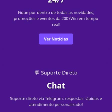
Fique por dentro de todas as novidades,
promoções e eventos da 2007Win em tempo
real!
Ver Notícias
💬 Suporte Direto
Chat
Suporte direto via Telegram, respostas rápidas e
atendimento personalizado!