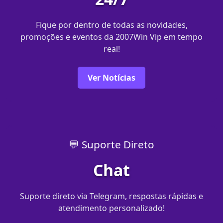
Fique por dentro de todas as novidades,
promoções e eventos da 2007Win Vip em tempo
real!
Ver Notícias
💬 Suporte Direto
Chat
Suporte direto via Telegram, respostas rápidas e
atendimento personalizado!