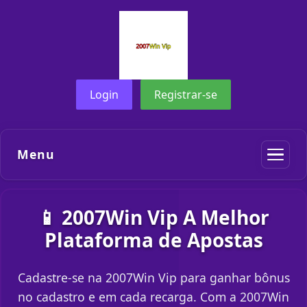
Login
Registrar-se
Menu
📱 2007Win Vip A Melhor
Plataforma de Apostas
Cadastre-se na 2007Win Vip para ganhar bônus
no cadastro e em cada recarga. Com a 2007Win