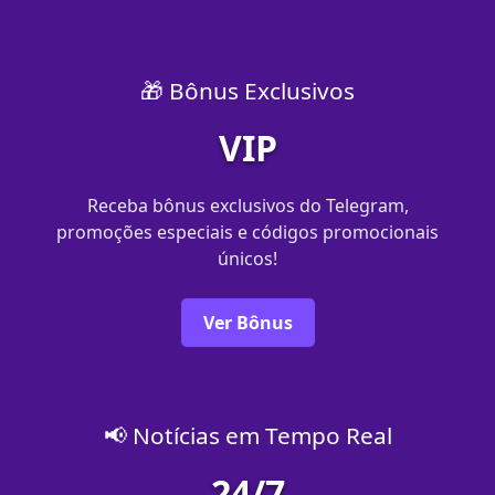
🎁 Bônus Exclusivos
VIP
Receba bônus exclusivos do Telegram,
promoções especiais e códigos promocionais
únicos!
Ver Bônus
📢 Notícias em Tempo Real
24/7