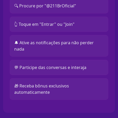
🔍 Procure por "@211BrOficial"
👆 Toque em "Entrar" ou "Join"
🔔 Ative as notificações para não perder
nada
💬 Participe das conversas e interaja
🎁 Receba bônus exclusivos
automaticamente