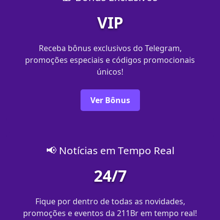
VIP
Receba bônus exclusivos do Telegram,
promoções especiais e códigos promocionais
únicos!
Ver Bônus
📢 Notícias em Tempo Real
24/7
Fique por dentro de todas as novidades,
promoções e eventos da 211Br em tempo real!