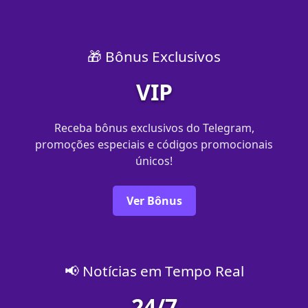
🎁 Bônus Exclusivos
VIP
Receba bônus exclusivos do Telegram,
promoções especiais e códigos promocionais
únicos!
Ver Bônus
📢 Notícias em Tempo Real
24/7