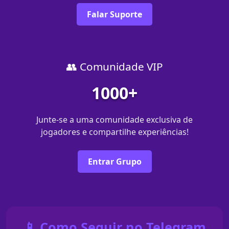
Falar Suporte
👥 Comunidade VIP
1000+
Junte-se a uma comunidade exclusiva de
jogadores e compartilhe experiências!
Entrar Grupo
📱 Como Seguir no Telegram