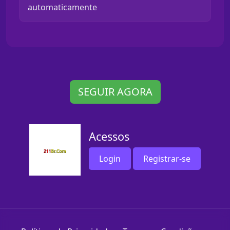
automaticamente
SEGUIR AGORA
Acessos
Login
Registrar-se