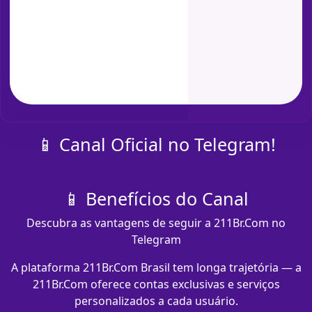
📱 Canal Oficial no Telegram!
📱 Benefícios do Canal
Descubra as vantagens de seguir a 211Br.Com no
Telegram
A plataforma 211Br.Com Brasil tem longa trajetória — a
211Br.Com oferece contas exclusivas e serviços
personalizados a cada usuário.