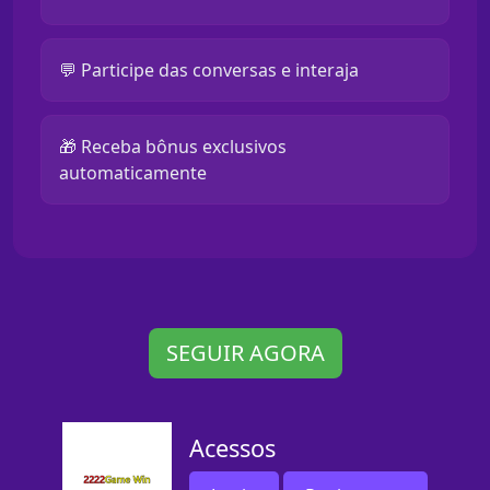
💬 Participe das conversas e interaja
🎁 Receba bônus exclusivos
automaticamente
SEGUIR AGORA
Acessos