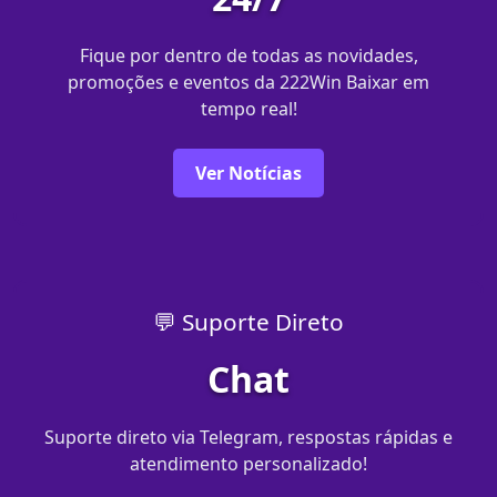
Fique por dentro de todas as novidades,
promoções e eventos da 222Win Baixar em
tempo real!
Ver Notícias
💬 Suporte Direto
Chat
Suporte direto via Telegram, respostas rápidas e
atendimento personalizado!