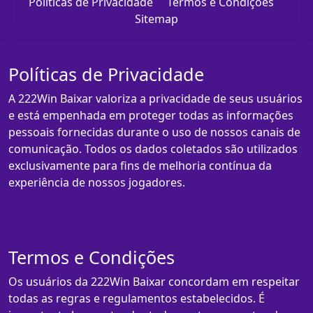
Políticas de Privacidade
Termos e Condições
Sitemap
Políticas de Privacidade
A 222Win Baixar valoriza a privacidade de seus usuários
e está empenhada em proteger todas as informações
pessoais fornecidas durante o uso de nossos canais de
comunicação. Todos os dados coletados são utilizados
exclusivamente para fins de melhoria contínua da
experiência de nossos jogadores.
Termos e Condições
Os usuários da 222Win Baixar concordam em respeitar
todas as regras e regulamentos estabelecidos. É