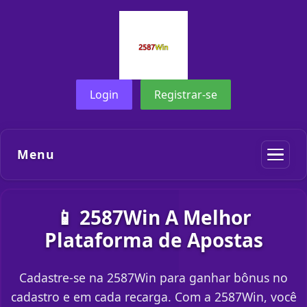
Login
Registrar-se
Menu
📱 2587Win A Melhor
Plataforma de Apostas
Cadastre-se na 2587Win para ganhar bônus no
cadastro e em cada recarga. Com a 2587Win, você