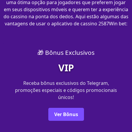
uma ótima opção para jogadores que preferem jogar
em seus dispositivos móveis e querem ter a experiência
do cassino na ponta dos dedos. Aqui estão algumas das
vantagens de usar o aplicativo de cassino 2587Win bet:
🎁 Bônus Exclusivos
VIP
Receba bônus exclusivos do Telegram,
promoções especiais e códigos promocionais
únicos!
Ver Bônus