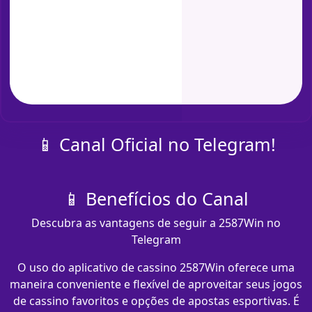
📱 Canal Oficial no Telegram!
📱 Benefícios do Canal
Descubra as vantagens de seguir a 2587Win no
Telegram
O uso do aplicativo de cassino 2587Win oferece uma
maneira conveniente e flexível de aproveitar seus jogos
de cassino favoritos e opções de apostas esportivas. É