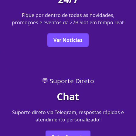
Fique por dentro de todas as novidades,
promoções e eventos da 27B Slot em tempo real!
Ver Notícias
💬 Suporte Direto
Chat
Suporte direto via Telegram, respostas rápidas e
atendimento personalizado!