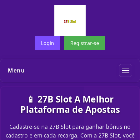
Login
Registrar-se
Menu
📱 27B Slot A Melhor
Plataforma de Apostas
Cadastre-se na 27B Slot para ganhar bônus no
cadastro e em cada recarga. Com a 27B Slot, você