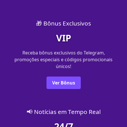
🎁 Bônus Exclusivos
VIP
Receba bônus exclusivos do Telegram,
promoções especiais e códigos promocionais
únicos!
Ver Bônus
📢 Notícias em Tempo Real
24/7