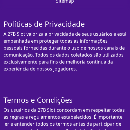
Sitemap
Políticas de Privacidade
A 27B Slot valoriza a privacidade de seus usuários e está
empenhada em proteger todas as informações
pessoais fornecidas durante o uso de nossos canais de
comunicação. Todos os dados coletados são utilizados
exclusivamente para fins de melhoria contínua da
experiência de nossos jogadores.
Termos e Condições
Os usuários da 27B Slot concordam em respeitar todas
as regras e regulamentos estabelecidos. É importante
ler e entender todos os termos antes de participar de