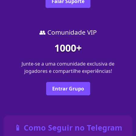
Falar Suporte
👥 Comunidade VIP
1000+
Junte-se a uma comunidade exclusiva de
jogadores e compartilhe experiências!
Entrar Grupo
📱 Como Seguir no Telegram