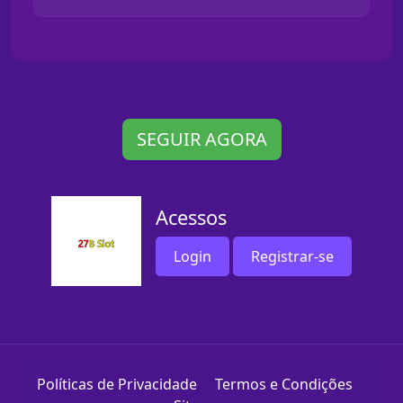
SEGUIR AGORA
Acessos
Login
Registrar-se
Políticas de Privacidade
Termos e Condições