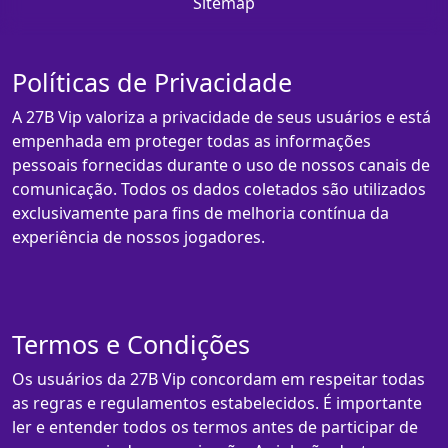
Sitemap
Políticas de Privacidade
A 27B Vip valoriza a privacidade de seus usuários e está
empenhada em proteger todas as informações
pessoais fornecidas durante o uso de nossos canais de
comunicação. Todos os dados coletados são utilizados
exclusivamente para fins de melhoria contínua da
experiência de nossos jogadores.
Termos e Condições
Os usuários da 27B Vip concordam em respeitar todas
as regras e regulamentos estabelecidos. É importante
ler e entender todos os termos antes de participar de