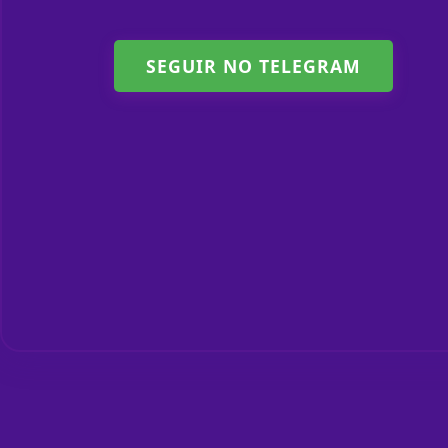
SEGUIR NO TELEGRAM