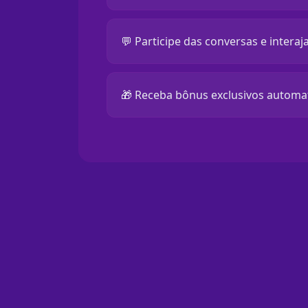
💬 Participe das conversas e interaj
🎁 Receba bônus exclusivos autom