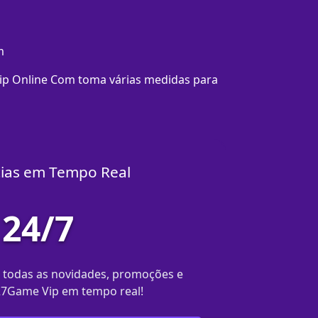
m
p Online Com toma várias medidas para
cias em Tempo Real
24/7
e todas as novidades, promoções e
27Game Vip em tempo real!