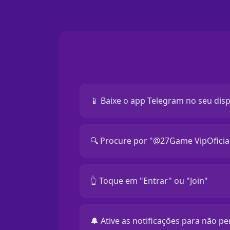
📱 Baixe o app Telegram no seu disp
🔍 Procure por "@27Game VipOficia
👆 Toque em "Entrar" ou "Join"
🔔 Ative as notificações para não p