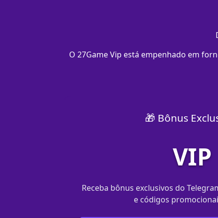
O 27Game Vip está empenhado em forne
🎁 Bônus Exclu
VIP
Receba bônus exclusivos do Telegra
e códigos promocionai