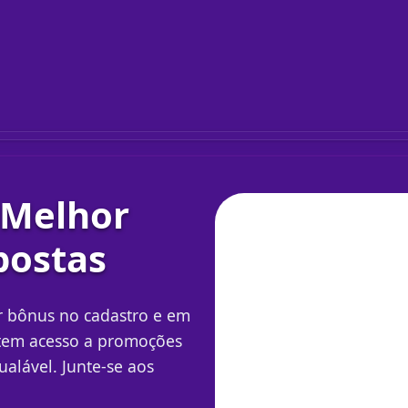
 Melhor
postas
r bônus no cadastro e em
 tem acesso a promoções
ualável. Junte-se aos