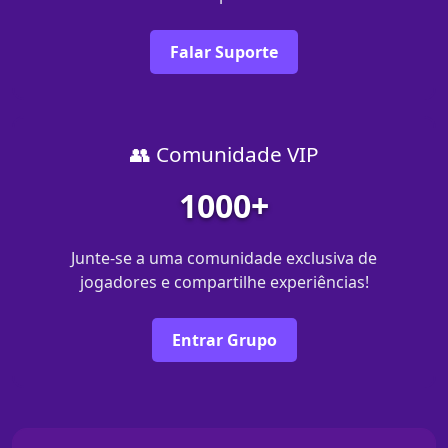
Falar Suporte
👥 Comunidade VIP
1000+
Junte-se a uma comunidade exclusiva de
jogadores e compartilhe experiências!
Entrar Grupo