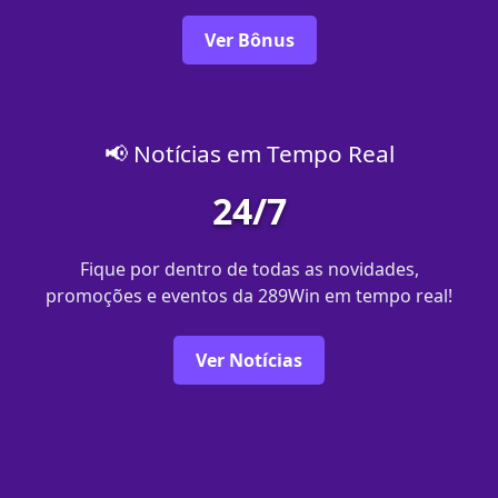
Ver Bônus
📢 Notícias em Tempo Real
24/7
Fique por dentro de todas as novidades,
promoções e eventos da 289Win em tempo real!
Ver Notícias