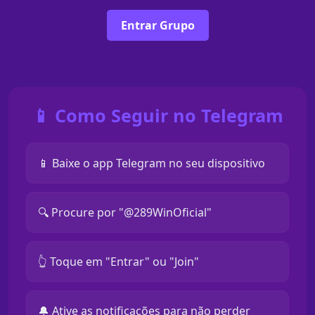
Entrar Grupo
📱 Como Seguir no Telegram
📱 Baixe o app Telegram no seu dispositivo
🔍 Procure por "@289WinOficial"
👆 Toque em "Entrar" ou "Join"
🔔 Ative as notificações para não perder