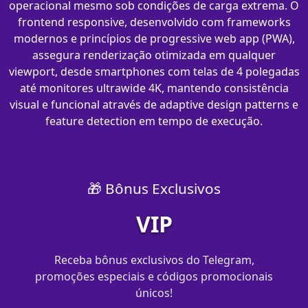
operacional mesmo sob condições de carga extrema. O
frontend responsive, desenvolvido com frameworks
modernos e princípios de progressive web app (PWA),
assegura renderização otimizada em qualquer
viewport, desde smartphones com telas de 4 polegadas
até monitores ultrawide 4K, mantendo consistência
visual e funcional através de adaptive design patterns e
feature detection em tempo de execução.
🎁 Bônus Exclusivos
VIP
Receba bônus exclusivos do Telegram,
promoções especiais e códigos promocionais
únicos!