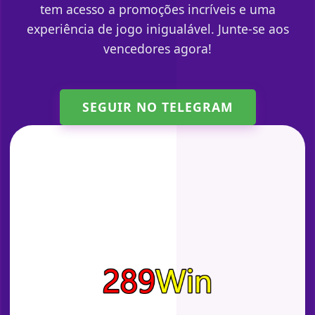
tem acesso a promoções incríveis e uma
experiência de jogo inigualável. Junte-se aos
vencedores agora!
SEGUIR NO TELEGRAM