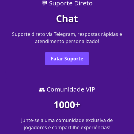
💬 Suporte Direto
Chat
Suporte direto via Telegram, respostas rápidas e
atendimento personalizado!
Falar Suporte
👥 Comunidade VIP
1000+
Junte-se a uma comunidade exclusiva de
jogadores e compartilhe experiências!