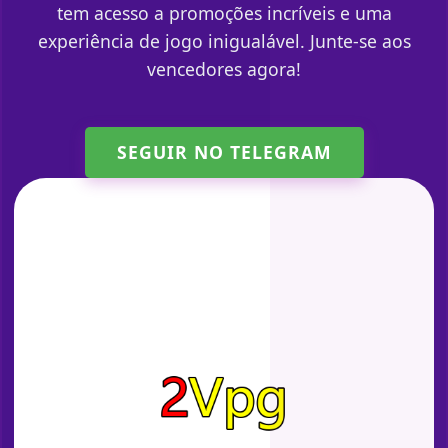
tem acesso a promoções incríveis e uma
experiência de jogo inigualável. Junte-se aos
vencedores agora!
SEGUIR NO TELEGRAM