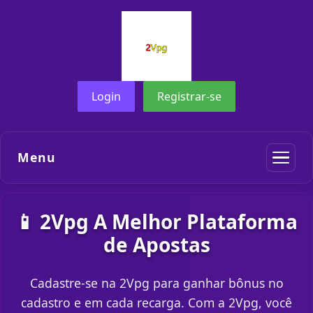
Login
Registrar-se
Menu
📱 2Vpg A Melhor Plataforma
de Apostas
Cadastre-se na 2Vpg para ganhar bônus no
cadastro e em cada recarga. Com a 2Vpg, você