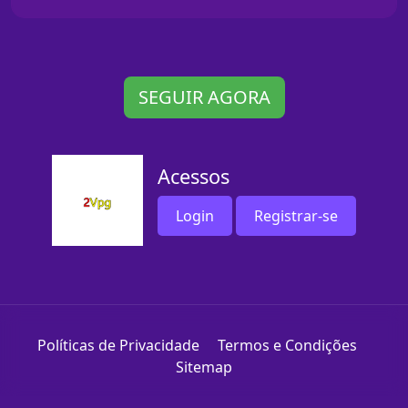
SEGUIR AGORA
Acessos
Login
Registrar-se
Políticas de Privacidade
Termos e Condições
Sitemap