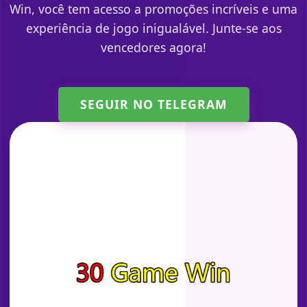
Win, você tem acesso a promoções incríveis e uma
experiência de jogo inigualável. Junte-se aos
vencedores agora!
SEGUIR NO TELEGRAM