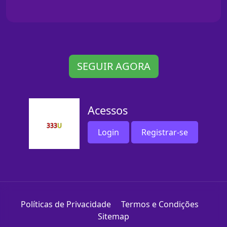
SEGUIR AGORA
Acessos
Login
Registrar-se
Políticas de Privacidade
Termos e Condições
Sitemap