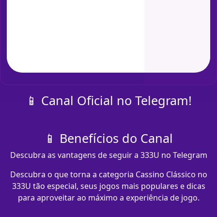
📱 Canal Oficial no Telegram!
📱 Benefícios do Canal
Descubra as vantagens de seguir a 333U no Telegram
Descubra o que torna a categoria Cassino Clássico no
333U tão especial, seus jogos mais populares e dicas
para aproveitar ao máximo a experiência de jogo.