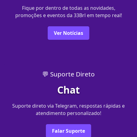
Fique por dentro de todas as novidades,
promoções e eventos da 33Brl em tempo real!
Ver Notícias
💬 Suporte Direto
Chat
Suporte direto via Telegram, respostas rápidas e
atendimento personalizado!
Falar Suporte