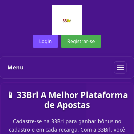
Login
Registrar-se
Menu
📱 33Brl A Melhor Plataforma
de Apostas
Cadastre-se na 33Brl para ganhar bônus no
cadastro e em cada recarga. Com a 33Brl, você