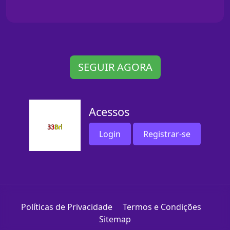
SEGUIR AGORA
Acessos
Login
Registrar-se
Políticas de Privacidade
Termos e Condições
Sitemap