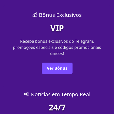
🎁 Bônus Exclusivos
VIP
Receba bônus exclusivos do Telegram,
promoções especiais e códigos promocionais
únicos!
Ver Bônus
📢 Notícias em Tempo Real
24/7