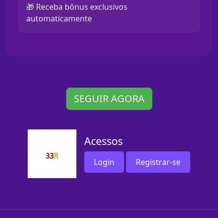
🎁 Receba bônus exclusivos
automaticamente
SEGUIR AGORA
Acessos
Login
Registrar-se