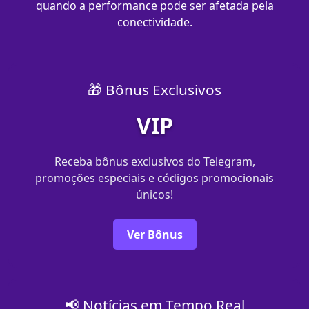
quando a performance pode ser afetada pela
conectividade.
🎁 Bônus Exclusivos
VIP
Receba bônus exclusivos do Telegram,
promoções especiais e códigos promocionais
únicos!
Ver Bônus
📢 Notícias em Tempo Real