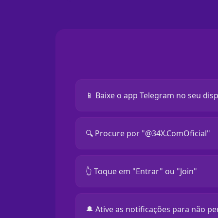
📱 Baixe o app Telegram no seu disp
🔍 Procure por "@34X.ComOficial"
👆 Toque em "Entrar" ou "Join"
🔔 Ative as notificações para não p