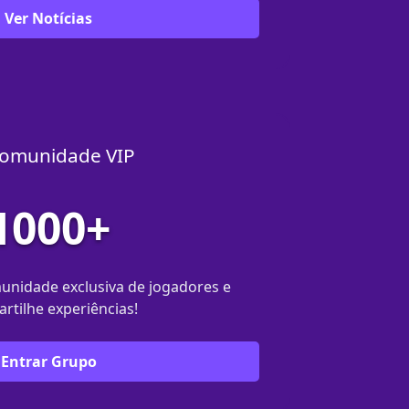
Ver Notícias
Comunidade VIP
1000+
unidade exclusiva de jogadores e
rtilhe experiências!
Entrar Grupo