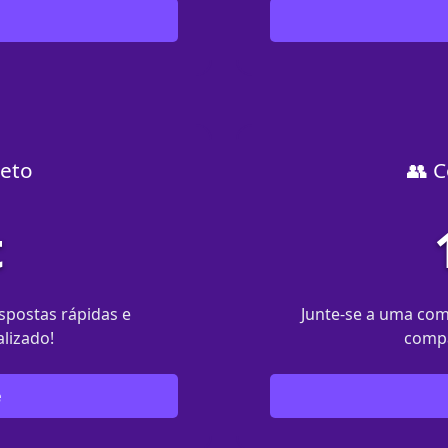
reto
👥 
t
espostas rápidas e
Junte-se a uma com
lizado!
compa
e