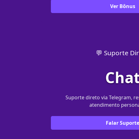
Ver Bônus
💬 Suporte Di
Cha
Suporte direto via Telegram, r
atendimento persona
Falar Suport