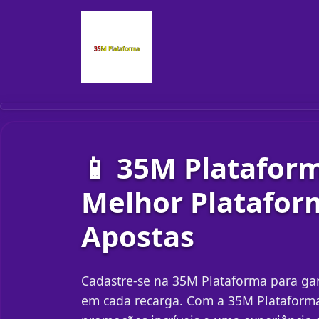
📱 35M Platafor
Melhor Platafor
Apostas
Cadastre-se na 35M Plataforma para ga
em cada recarga. Com a 35M Plataforma