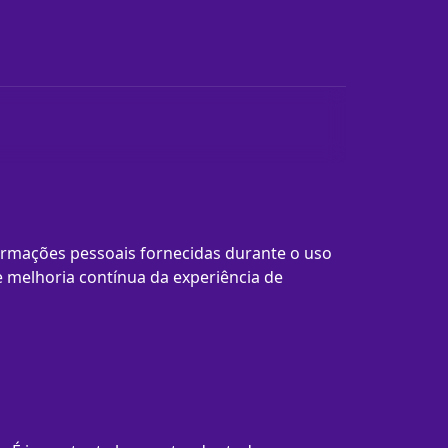
ormações pessoais fornecidas durante o uso
e melhoria contínua da experiência de