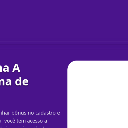
ma A
ma de
nhar bônus no cadastro e
, você tem acesso a