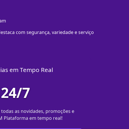
ram
destaca com segurança, variedade e serviço
cias em Tempo Real
24/7
e todas as novidades, promoções e
M Plataforma em tempo real!