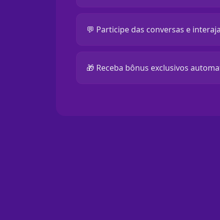
💬 Participe das conversas e interaj
🎁 Receba bônus exclusivos autom