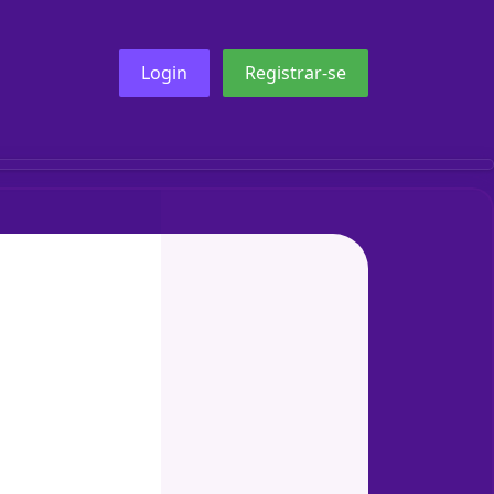
Login
Registrar-se