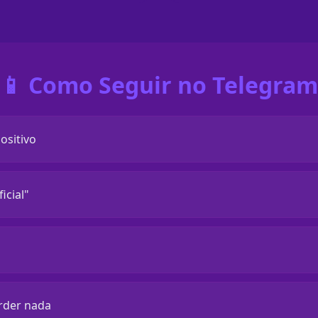
📱 Como Seguir no Telegram
ositivo
icial"
erder nada