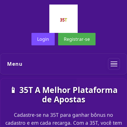
Login
Registrar-se
Menu
📱 35T A Melhor Plataforma
de Apostas
Cadastre-se na 35T para ganhar bônus no
cadastro e em cada recarga. Com a 35T, você tem