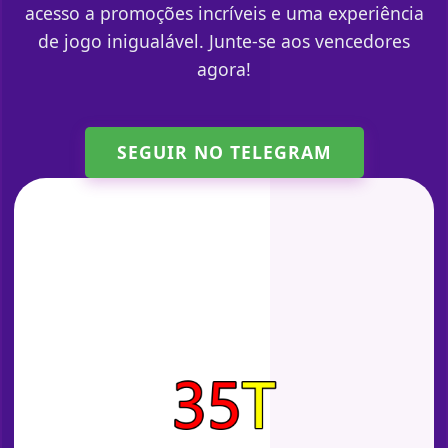
acesso a promoções incríveis e uma experiência
de jogo inigualável. Junte-se aos vencedores
agora!
SEGUIR NO TELEGRAM