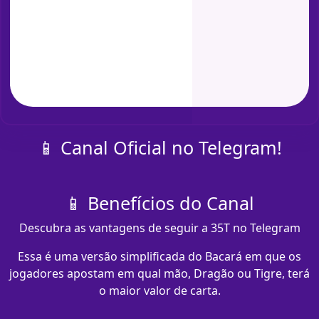
📱 Canal Oficial no Telegram!
📱 Benefícios do Canal
Descubra as vantagens de seguir a 35T no Telegram
Essa é uma versão simplificada do Bacará em que os
jogadores apostam em qual mão, Dragão ou Tigre, terá
o maior valor de carta.