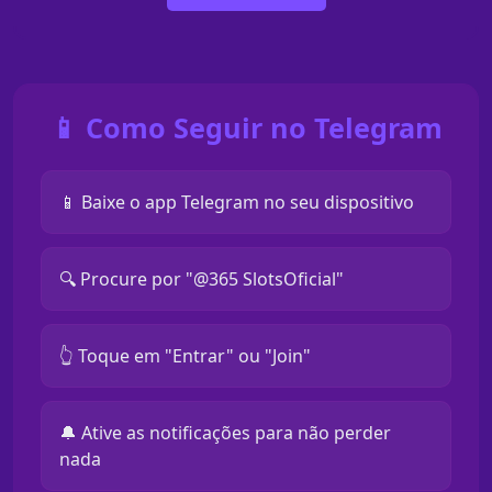
📱 Como Seguir no Telegram
📱 Baixe o app Telegram no seu dispositivo
🔍 Procure por "@365 SlotsOficial"
👆 Toque em "Entrar" ou "Join"
🔔 Ative as notificações para não perder
nada