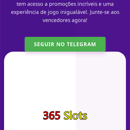
tem acesso a promoções incríveis e uma
experiência de jogo inigualável. Junte-se aos
vencedores agora!
SEGUIR NO TELEGRAM