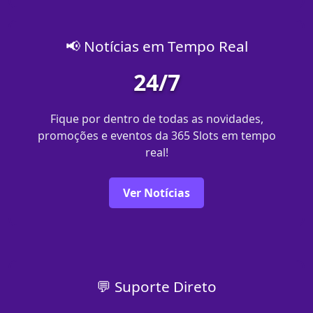
📢 Notícias em Tempo Real
24/7
Fique por dentro de todas as novidades,
promoções e eventos da 365 Slots em tempo
real!
Ver Notícias
💬 Suporte Direto