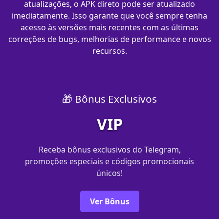
atualizações, o APK direto pode ser atualizado
imediatamente. Isso garante que você sempre tenha
acesso às versões mais recentes com as últimas
correções de bugs, melhorias de performance e novos
recursos.
🎁 Bônus Exclusivos
VIP
Receba bônus exclusivos do Telegram,
promoções especiais e códigos promocionais
únicos!
Ver Bônus