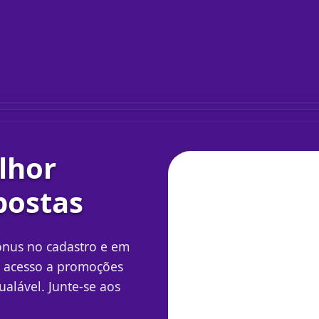
lhor
postas
ônus no cadastro e em
m acesso a promoções
ualável. Junte-se aos