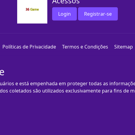
Acessos
Login
Registrar-se
Políticas de Privacidade
Termos e Condições
Sitemap
de
usuários e está empenhada em proteger todas as informaçõe
os coletados são utilizados exclusivamente para fins de m