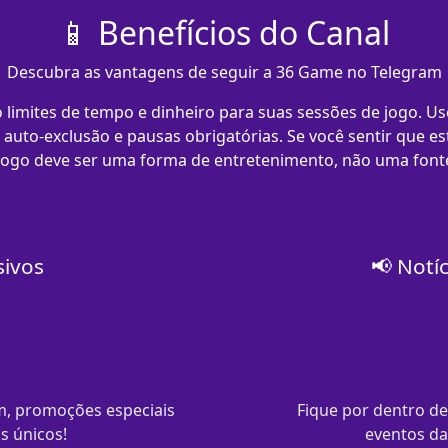
📱 Benefícios do Canal
Descubra as vantagens de seguir a 36 Game no Telegram
limites de tempo e dinheiro para suas sessões de jogo. Us
 auto-exclusão e pausas obrigatórias. Se você sentir que e
O jogo deve ser uma forma de entretenimento, não uma font
sivos
📢 Notí
m, promoções especiais
Fique por dentro d
s únicos!
eventos da