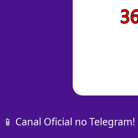
📱 Canal Oficial no Telegram!