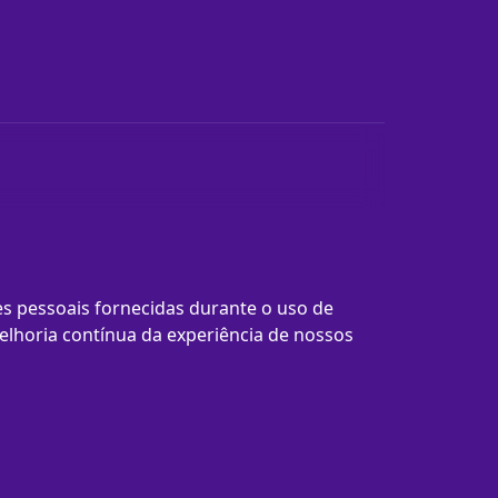
s pessoais fornecidas durante o uso de
elhoria contínua da experiência de nossos