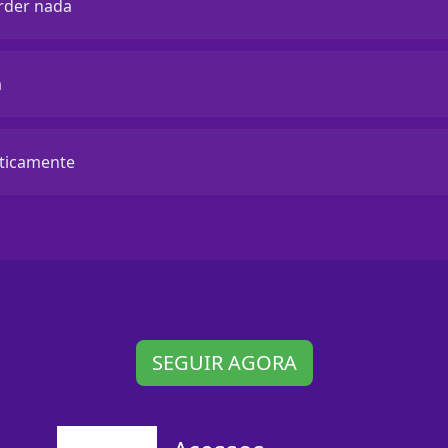
erder nada
a
aticamente
SEGUIR AGORA