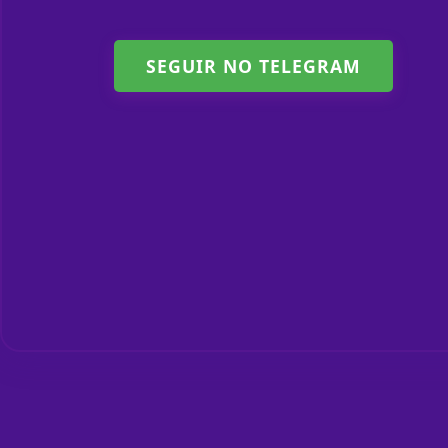
SEGUIR NO TELEGRAM