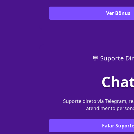
Ver Bônus
💬 Suporte Di
Cha
Suporte direto via Telegram, r
atendimento persona
Falar Suport