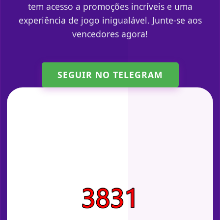
tem acesso a promoções incríveis e uma
experiência de jogo inigualável. Junte-se aos
vencedores agora!
SEGUIR NO TELEGRAM