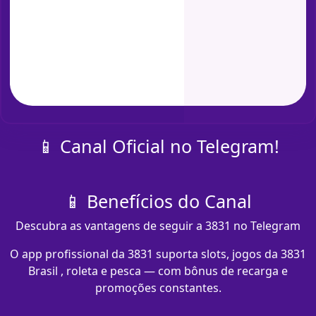
📱 Canal Oficial no Telegram!
📱 Benefícios do Canal
Descubra as vantagens de seguir a 3831 no Telegram
O app profissional da 3831 suporta slots, jogos da 3831
Brasil , roleta e pesca — com bônus de recarga e
promoções constantes.