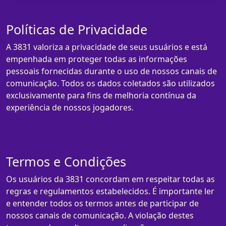
Políticas de Privacidade
A 3831 valoriza a privacidade de seus usuários e está
empenhada em proteger todas as informações
pessoais fornecidas durante o uso de nossos canais de
comunicação. Todos os dados coletados são utilizados
exclusivamente para fins de melhoria contínua da
experiência de nossos jogadores.
Termos e Condições
Os usuários da 3831 concordam em respeitar todas as
regras e regulamentos estabelecidos. É importante ler
e entender todos os termos antes de participar de
nossos canais de comunicação. A violação destes