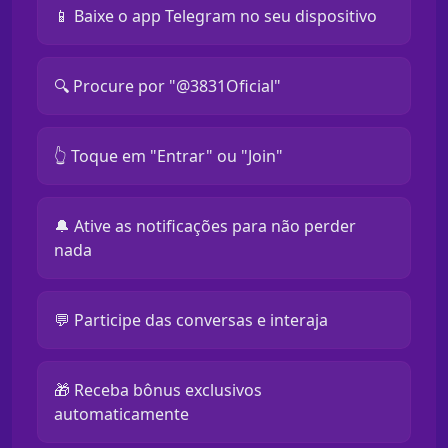
📱 Baixe o app Telegram no seu dispositivo
🔍 Procure por "@3831Oficial"
👆 Toque em "Entrar" ou "Join"
🔔 Ative as notificações para não perder
nada
💬 Participe das conversas e interaja
🎁 Receba bônus exclusivos
automaticamente