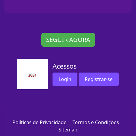
SEGUIR AGORA
Acessos
Login
Registrar-se
Políticas de Privacidade
Termos e Condições
Sitemap