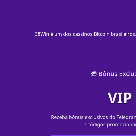
38Win é um dos cassinos Bitcoin brasileiros
🎁 Bônus Exclu
VIP
Receba bônus exclusivos do Telegra
e códigos promocionai