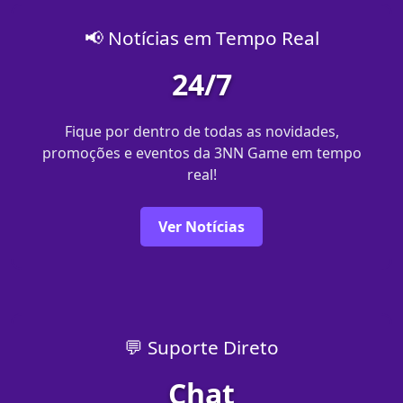
📢 Notícias em Tempo Real
24/7
Fique por dentro de todas as novidades,
promoções e eventos da 3NN Game em tempo
real!
Ver Notícias
💬 Suporte Direto
Chat