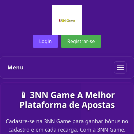
Login
Registrar-se
Menu
📱 3NN Game A Melhor
Plataforma de Apostas
Cadastre-se na 3NN Game para ganhar bônus no
cadastro e em cada recarga. Com a 3NN Game,