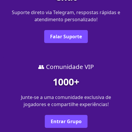
Suporte direto via Telegram, respostas rápidas e
atendimento personalizado!
Falar Suporte
👥 Comunidade VIP
1000+
Junte-se a uma comunidade exclusiva de
jogadores e compartilhe experiências!
Entrar Grupo