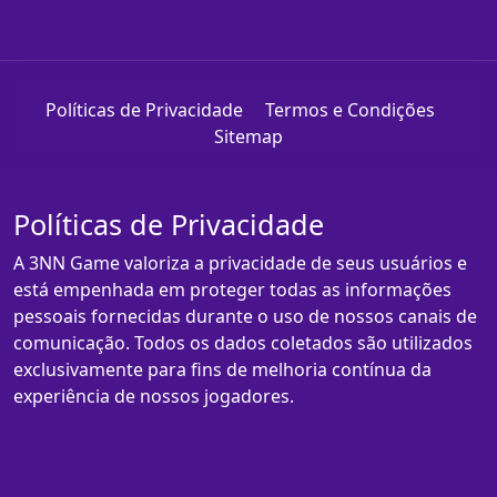
Políticas de Privacidade
Termos e Condições
Sitemap
Políticas de Privacidade
A 3NN Game valoriza a privacidade de seus usuários e
está empenhada em proteger todas as informações
pessoais fornecidas durante o uso de nossos canais de
comunicação. Todos os dados coletados são utilizados
exclusivamente para fins de melhoria contínua da
experiência de nossos jogadores.