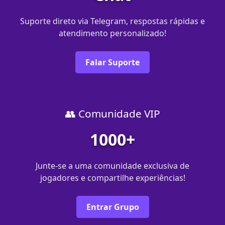
Suporte direto via Telegram, respostas rápidas e
atendimento personalizado!
Falar Suporte
👥 Comunidade VIP
1000+
Junte-se a uma comunidade exclusiva de
jogadores e compartilhe experiências!
Entrar Grupo