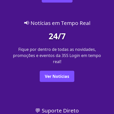
📢 Notícias em Tempo Real
24/7
Fique por dentro de todas as novidades,
promoções e eventos da 3SS Login em tempo
real!
Ver Notícias
💬 Suporte Direto