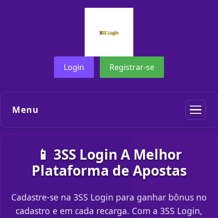
Login
Registrar-se
Menu
📱 3SS Login A Melhor
Plataforma de Apostas
Cadastre-se na 3SS Login para ganhar bônus no
cadastro e em cada recarga. Com a 3SS Login,