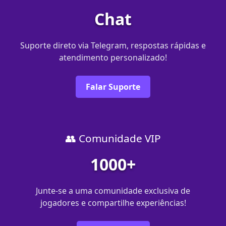
Chat
Suporte direto via Telegram, respostas rápidas e
atendimento personalizado!
Falar Suporte
👥 Comunidade VIP
1000+
Junte-se a uma comunidade exclusiva de
jogadores e compartilhe experiências!