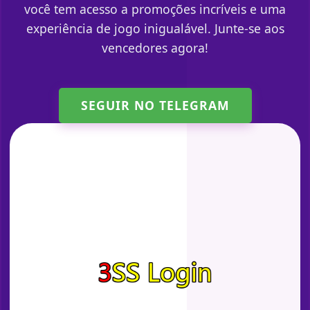
você tem acesso a promoções incríveis e uma
experiência de jogo inigualável. Junte-se aos
vencedores agora!
SEGUIR NO TELEGRAM