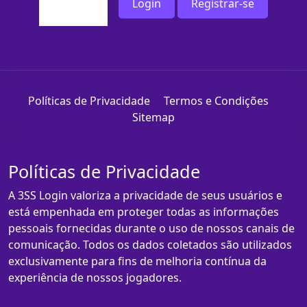
Login
Registrar-se
Políticas de Privacidade
Termos e Condições
Sitemap
Políticas de Privacidade
A 3SS Login valoriza a privacidade de seus usuários e
está empenhada em proteger todas as informações
pessoais fornecidas durante o uso de nossos canais de
comunicação. Todos os dados coletados são utilizados
exclusivamente para fins de melhoria contínua da
experiência de nossos jogadores.