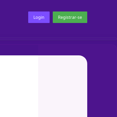
Login
Registrar-se