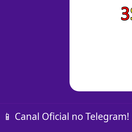
📱 Canal Oficial no Telegram!