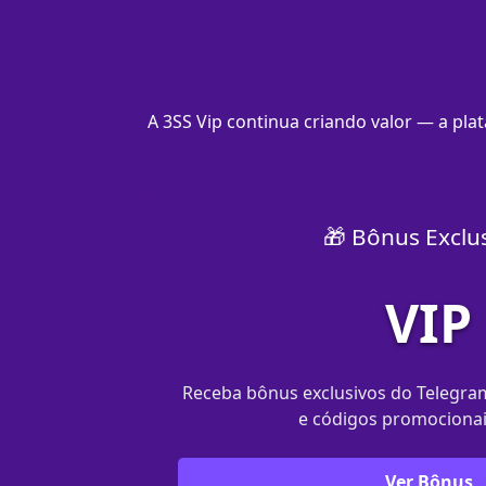
A 3SS Vip continua criando valor — a pla
🎁 Bônus Exclu
VIP
Receba bônus exclusivos do Telegra
e códigos promocionai
Ver Bônus