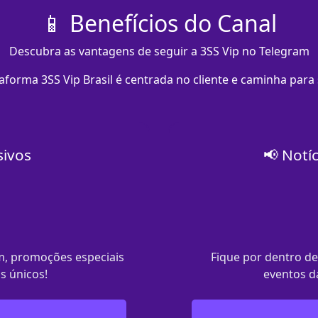
📱 Benefícios do Canal
Descubra as vantagens de seguir a 3SS Vip no Telegram
taforma 3SS Vip Brasil é centrada no cliente e caminha para
sivos
📢 Notí
m, promoções especiais
Fique por dentro d
s únicos!
eventos d