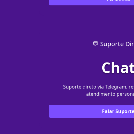
💬 Suporte Di
Cha
Suporte direto via Telegram, r
atendimento persona
Falar Suport