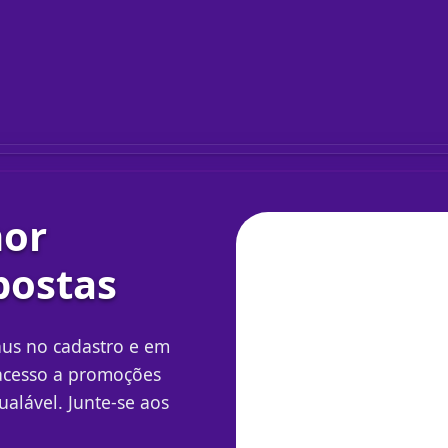
hor
postas
nus no cadastro e em
 acesso a promoções
ualável. Junte-se aos