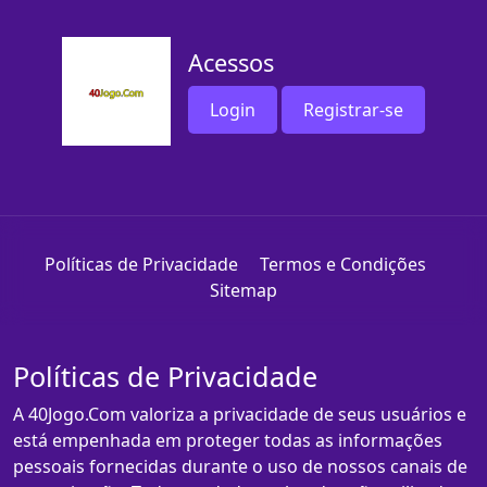
Acessos
Login
Registrar-se
Políticas de Privacidade
Termos e Condições
Sitemap
Políticas de Privacidade
A 40Jogo.Com valoriza a privacidade de seus usuários e
está empenhada em proteger todas as informações
pessoais fornecidas durante o uso de nossos canais de