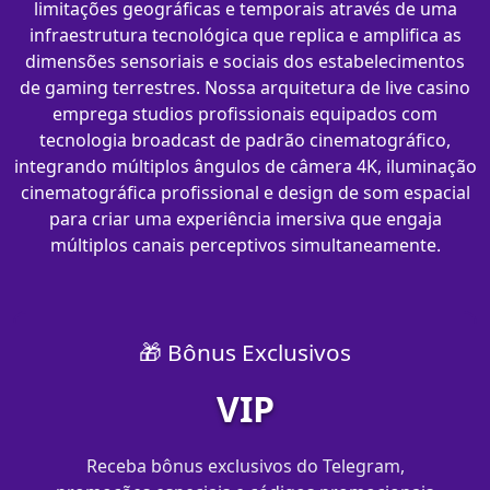
limitações geográficas e temporais através de uma
infraestrutura tecnológica que replica e amplifica as
dimensões sensoriais e sociais dos estabelecimentos
de gaming terrestres. Nossa arquitetura de live casino
emprega studios profissionais equipados com
tecnologia broadcast de padrão cinematográfico,
integrando múltiplos ângulos de câmera 4K, iluminação
cinematográfica profissional e design de som espacial
para criar uma experiência imersiva que engaja
múltiplos canais perceptivos simultaneamente.
🎁 Bônus Exclusivos
VIP
Receba bônus exclusivos do Telegram,