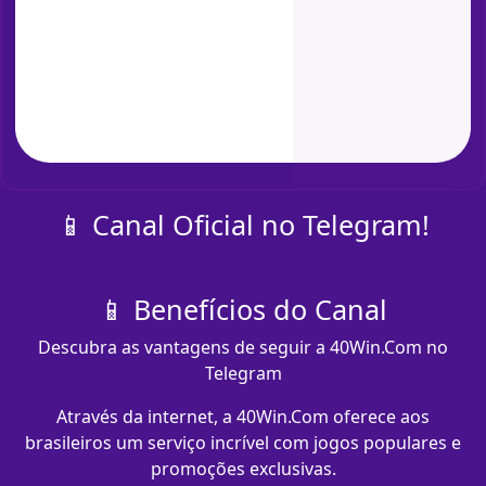
📱 Canal Oficial no Telegram!
📱 Benefícios do Canal
Descubra as vantagens de seguir a 40Win.Com no
Telegram
Através da internet, a 40Win.Com oferece aos
brasileiros um serviço incrível com jogos populares e
promoções exclusivas.