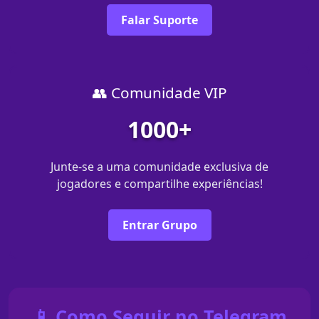
Falar Suporte
👥 Comunidade VIP
1000+
Junte-se a uma comunidade exclusiva de
jogadores e compartilhe experiências!
Entrar Grupo
📱 Como Seguir no Telegram