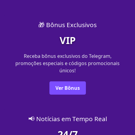
🎁 Bônus Exclusivos
VIP
Receba bônus exclusivos do Telegram,
promoções especiais e códigos promocionais
únicos!
Ver Bônus
📢 Notícias em Tempo Real
24/7