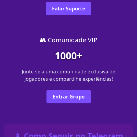
Falar Suporte
👥 Comunidade VIP
1000+
Junte-se a uma comunidade exclusiva de
jogadores e compartilhe experiências!
Entrar Grupo
📱 Como Seguir no Telegram