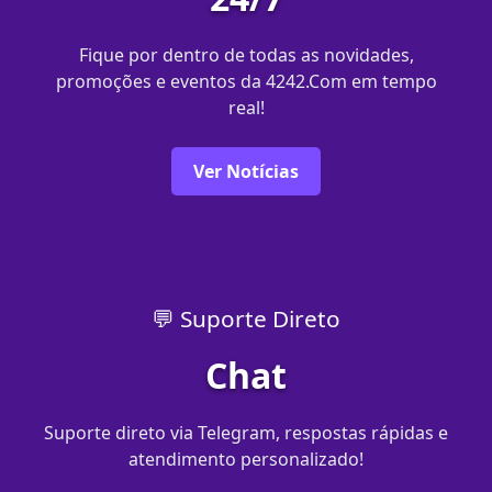
Fique por dentro de todas as novidades,
promoções e eventos da 4242.Com em tempo
real!
Ver Notícias
💬 Suporte Direto
Chat
Suporte direto via Telegram, respostas rápidas e
atendimento personalizado!