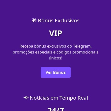
🎁 Bônus Exclusivos
VIP
Receba bônus exclusivos do Telegram,
promoções especiais e códigos promocionais
únicos!
Ver Bônus
📢 Notícias em Tempo Real
24/7