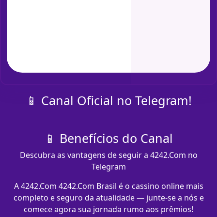
📱 Canal Oficial no Telegram!
📱 Benefícios do Canal
Descubra as vantagens de seguir a 4242.Com no
Telegram
A 4242.Com 4242.Com Brasil é o cassino online mais
completo e seguro da atualidade — junte-se a nós e
comece agora sua jornada rumo aos prêmios!