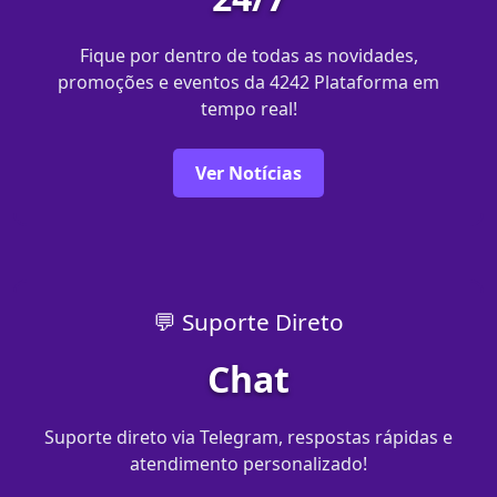
Fique por dentro de todas as novidades,
promoções e eventos da 4242 Plataforma em
tempo real!
Ver Notícias
💬 Suporte Direto
Chat
Suporte direto via Telegram, respostas rápidas e
atendimento personalizado!