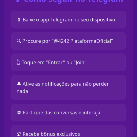
📱 Baixe o app Telegram no seu dispositivo
🔍 Procure por "@4242 PlataformaOficial"
👆 Toque em "Entrar" ou "Join"
🔔 Ative as notificações para não perder
nada
💬 Participe das conversas e interaja
🎁 Receba bônus exclusivos