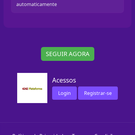
automaticamente
SEGUIR AGORA
Acessos
Login
Registrar-se