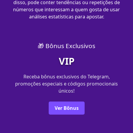
disso, pode conter tendências ou repetições de
números que interessam a quem gosta de usar
análises estatísticas para apostar.
🎁 Bônus Exclusivos
VIP
Receba bônus exclusivos do Telegram,
promoções especiais e códigos promocionais
únicos!
Ver Bônus