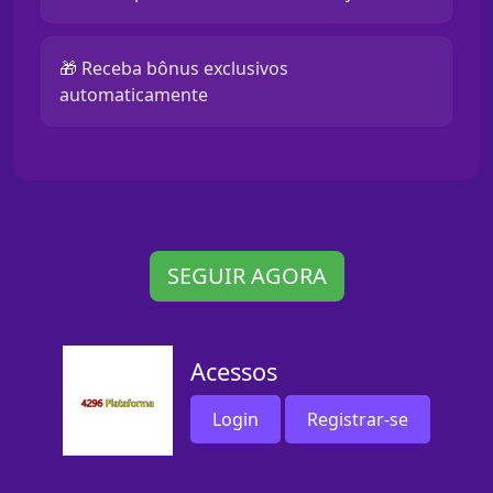
🎁 Receba bônus exclusivos
automaticamente
SEGUIR AGORA
Acessos
Login
Registrar-se