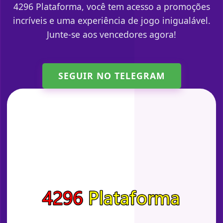
4296 Plataforma, você tem acesso a promoções
incríveis e uma experiência de jogo inigualável.
Junte-se aos vencedores agora!
SEGUIR NO TELEGRAM