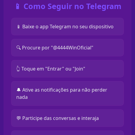
📱 Como Seguir no Telegram
📱 Baixe o app Telegram no seu dispositivo
🔍 Procure por "@4444WinOficial"
👆 Toque em "Entrar" ou "Join"
🔔 Ative as notificações para não perder
nada
💬 Participe das conversas e interaja