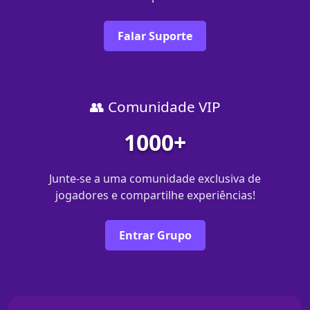
Falar Suporte
👥 Comunidade VIP
1000+
Junte-se a uma comunidade exclusiva de
jogadores e compartilhe experiências!
Entrar Grupo