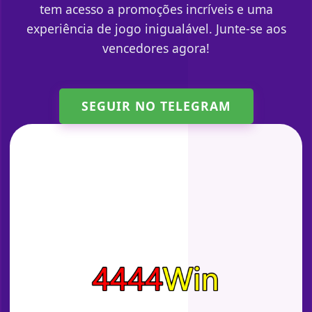
tem acesso a promoções incríveis e uma
experiência de jogo inigualável. Junte-se aos
vencedores agora!
SEGUIR NO TELEGRAM