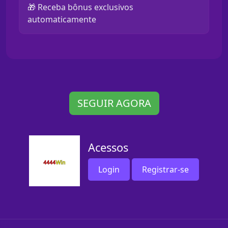
🎁 Receba bônus exclusivos
automaticamente
SEGUIR AGORA
Acessos
Login
Registrar-se