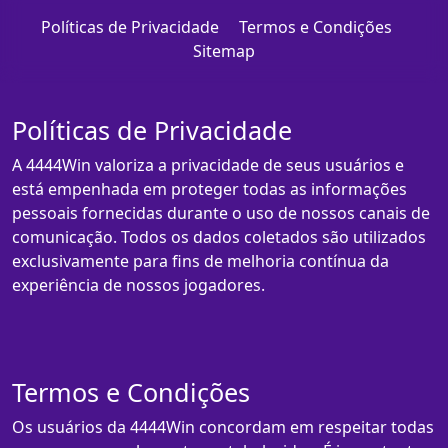
Políticas de Privacidade
Termos e Condições
Sitemap
Políticas de Privacidade
A 4444Win valoriza a privacidade de seus usuários e
está empenhada em proteger todas as informações
pessoais fornecidas durante o uso de nossos canais de
comunicação. Todos os dados coletados são utilizados
exclusivamente para fins de melhoria contínua da
experiência de nossos jogadores.
Termos e Condições
Os usuários da 4444Win concordam em respeitar todas